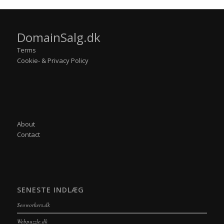
DomainSalg.dk
Terms
Cookie- & Privacy Policy
About
Contact
SENESTE INDLÆG
Seoworkers.dk
Webpuzzle.dk