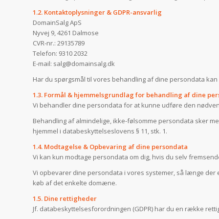
1.2. Kontaktoplysninger & GDPR-ansvarlig
DomainSalg ApS
Nyvej 9, 4261 Dalmose
CVR-nr.: 29135789
Telefon: 9310 2032
E-mail: salg@domainsalg.dk
Har du spørgsmål til vores behandling af dine persondata ka
1.3. Formål & hjemmelsgrundlag for behandling af dine pe
Vi behandler dine persondata for at kunne udføre den nødven
Behandling af almindelige, ikke-følsomme persondata sker med h
hjemmel i databeskyttelseslovens § 11, stk. 1.
1.4. Modtagelse & Opbevaring af dine persondata
Vi kan kun modtage persondata om dig, hvis du selv fremsende
Vi opbevarer dine persondata i vores systemer, så længe der e
køb af det enkelte domæne.
1.5. Dine rettigheder
Jf. databeskyttelsesforordningen (GDPR) har du en række rettig