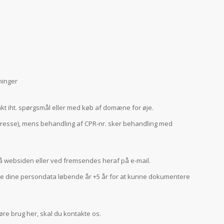
ninger
t iht. spørgsmål eller med køb af domæne for øje.
nteresse), mens behandling af CPR-nr. sker behandling med
å websiden eller ved fremsendes heraf på e-mail.
mme dine persondata løbende år +5 år for at kunne dokumentere
øre brug her, skal du kontakte os.