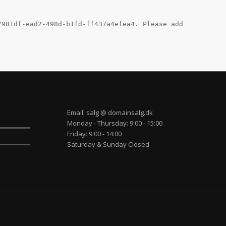
7981df-ead2-498d-b1fd-ff437a4efea4. Please add
Email:
salg @ domainsalg.dk
Monday - Thursday: 9:00 - 15:00
Friday: 9:00 - 14:00
Saturday & Sunday Closed