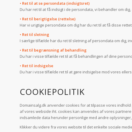
• Ret til at se persondata (indsigtsret)
Du har ret til at få indsigt i de persondata, vi behandler om di
• Ret til berigtigelse (rettelse)
Har vi urigtige persondata om dig har du ret til at få disse rettet
• Ret til sletning
I særlige tilfælde har du ret til sletning af persondata om dig,
• Ret til begrænsning af behandling
Du har i visse tilfælde ret til at få behandlingen af dine pers
• Ret til indsigelse
Du har i visse tilfælde ret til at gøre indsigelse mod vores elle
COOKIEPOLITIK
Domainsalg.dk anvender cookies for at tilpasse vores indhol
af vores webside iht. cookies kan anvendes af vores partnere
indsamlede data herunder personlige med andre oplysninger, du
Klikker du videre fra vores website til det enkelte sociale medie