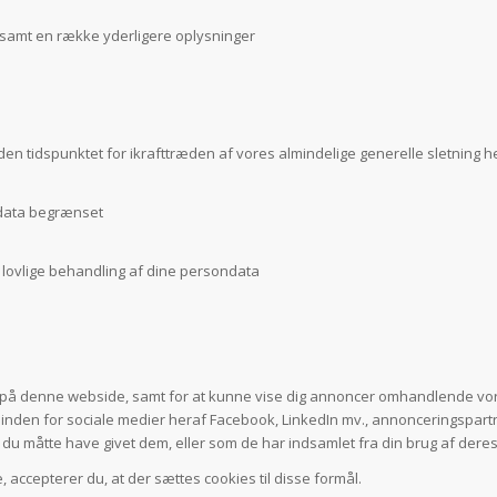
g, samt en række yderligere oplysninger
 inden tidspunktet for ikrafttræden af vores almindelige generelle sletning h
ondata begrænset
rs lovlige behandling af dine persondata
d på denne webside, samt for at kunne vise dig annoncer omhandlende vo
 inden for sociale medier heraf Facebook, LinkedIn mv., annonceringspa
 måtte have givet dem, eller som de har indsamlet fra din brug af deres 
, accepterer du, at der sættes cookies til disse formål.