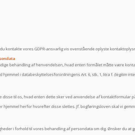
n du kontakte vores GDPR-ansvarlig vis ovenstående oplyste kontaktoplys
rsondata
dige behandling af henvendelsen, hvad enten formålet måtte være kontak
jemmel i databeskyttelsesforordningens Art. 6, stk. 1, litra f. (legitim i
 disse til os, hvad enten dette sker ved anvendelse af kontaktformular p
r hjemmel herfor hvorefter disse slettes. Jf. bogføringsloven skal vi ge
heder i forhold til vores behandling af persondata om dig. Ønsker du at g