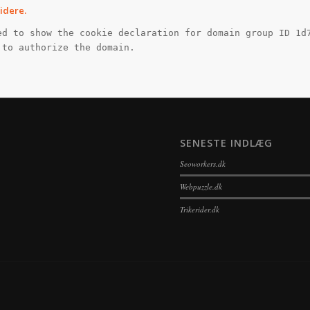
videre.
ed to show the cookie declaration for domain group ID 1d
 to authorize the domain.
SENESTE INDLÆG
Seoworkers.dk
Webpuzzle.dk
Trikerider.dk